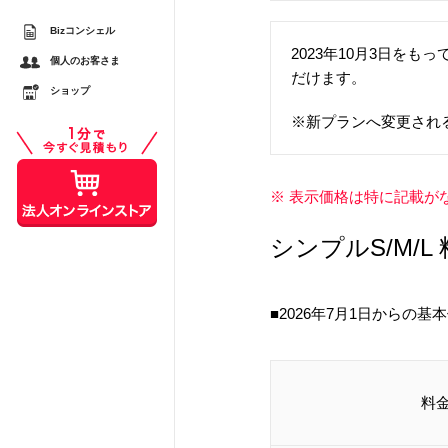
Bizコンシェル
2023年10月3日をも
するメリットとは？ スマ
個人のお客さま
だけます。
較
ショップ
スシーンで活用する際の注
※新プランへ変更され
※ 表示価格は特に記載が
シンプルS/M/
■2026年7月1日からの
料