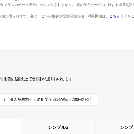
料金プランのデータ容量にカウントされません。衛星通信サービスに対する速度制
対象機種が限られます。各サービスの概要や提供開始時期、対象機種は、
こちら
を
利用2回線以上で割引が適用されます
 （「法人契約割引」適用で全回線が毎月700円割引）
シンプルS
シンプ