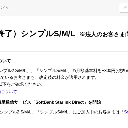
H
バイル
ご検討・ご購入の方
サポート窓口
了）シンプルS/M/L
※法人のお客さま
ついて
ンプル2 S/M/L」、「シンプルS/M/L」の月額基本料を+300円(税
されているお客さまも、改定後の料金が適用されます。
以下をご確認ください。
について
通信サービス「SoftBank Starlink Direct」を開始
「シンプル2 S/M/L」「シンプルS/M/L」にご加入中のお客さまは「
So