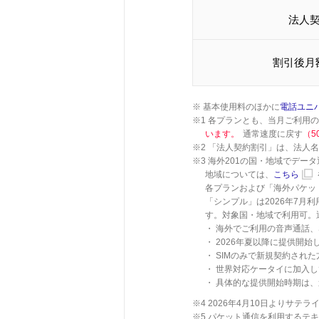
法人
割引後月
※ 基本使用料のほかに
電話ユニ
※1 各プランとも、当月ご利用
います。
通常速度に戻す
（5
※2 「法人契約割引」は、法人
※3 海外201の国・地域でデ
地域については、
こちら
各プランおよび「海外パケット
「シンプル」は2026年7月
す。対象国・地域で利用可。通
・ 海外でご利用の音声通話、
・ 2026年夏以降に提供開
・ SIMのみで新規契約され
・ 世界対応ケータイに加入
・ 具体的な提供開始時期は
※4 2026年4月10日よりサテ
※5 パケット通信を利用するテ