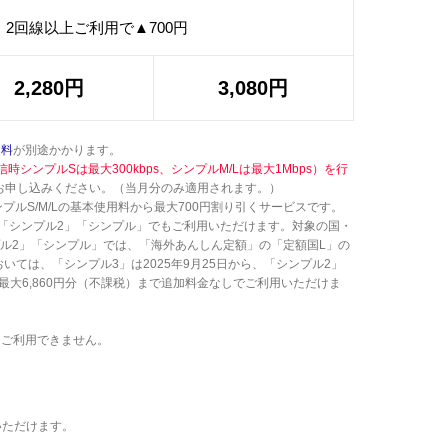
2回線以上ご利用で▲700円
2,280円
3,080円
ス料
が別途かかります。
シンプルSは最大300kbps、シンプルM/Lは最大1Mbps）を行
お申し込みください。（当月分のみ適用されます。）
ルS/M/Lの基本使用料から最大700円割り引くサービスです。
ら、「シンプル2」「シンプル」でもご利用いただけます。対象の国・
プル2」「シンプル」では、「海外あんしん定額」の「定額国L」の
ては、「シンプル3」は2025年9月25日から、「シンプル2」
最大6,860円分（不課税）まで追加料金なしでご利用いただけま
をご利用できません。
いただけます。