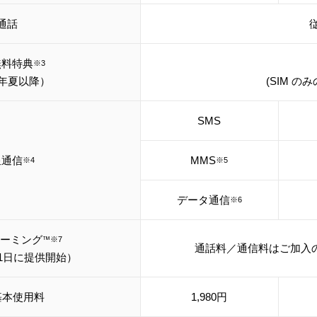
通話
従
無料特典
※3
6年夏以降）
(SIM の
SMS
星通信
MMS
※4
※5
データ通信
※6
 ローミング
™※7
通話料／通信料はご加入
月1日に提供開始）
基本使用料
1,980円