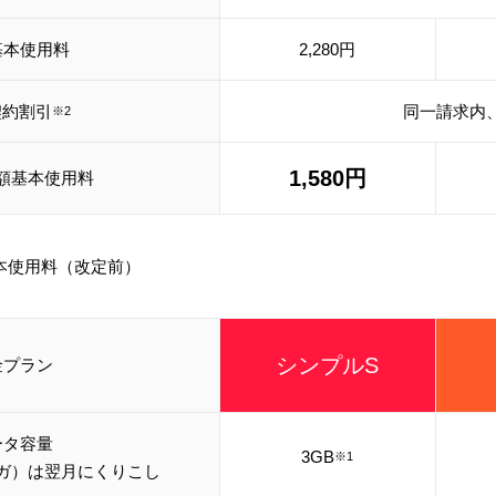
基本使用料
2,280円
契約割引
同一請求内、
※2
1,580円
額基本使用料
基本使用料（改定前）
シンプルS
金プラン
ータ容量
3GB
※1
ガ）は翌月にくりこし