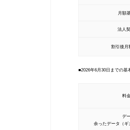
月額
法人
割引後月
■2026年6月30日までの
料
デ
余ったデータ（ギ