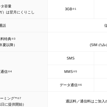
ータ容量
3GB
※1
ガ）は翌月にくりこし
通話
従
無料特典
※3
6年夏以降）
(SIM の
SMS
星通信
MMS
※4
※5
データ通信
※6
 ローミング
™※7
通話料／通信料はご加入
月1日に提供開始）