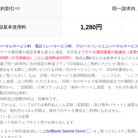
契約割引
同一請求内、
※2
1,280円
額基本使用料
バーサルサービス料
、
電話リレーサービス料
、
ブロードバンドユニバーサルサービ
のデータ通信量が規定容量を超えた場合、当月末まで
データ通信速度の低速化（送受信時
00MB（0.5GB相当）ごとに追加料金500円）
場合は
Bizコンシェルサイト
などから
名義で同一請求内に当社指定の料金プランで2回線以上ご契約いただいた場合に、シンプ
ータ通信をする際にご利用いただける2GB／月のサービスについて、2026年夏頃か
をご覧ください。なお、2GB／月のサービス提供開始以降、「シンプル3」「シン
し放題」はご利用いただけません。2GB／月のサービス提供開始前までの期間におい
利用分から、「定額国L」の各プランおよび「海外パケットし放題」を、それぞれ毎月
話/SMSは有料。
SMS及び国際SMSは、対象外です。
始してからは、シンプル3では海外あんしん定額（定額国L）及び海外パケットし放題
た方は、契約月から4ヵ月間は、海外でのデータ通信をご利用になれません。
していることが必要
、追って当社ウェブサイト等でお知らせします。
ライトモード対応端末(詳しくは
SoftBank Starlink Direct
をご覧ください)でご利用
キストサービス