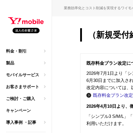
SEARC
業務効率化とコスト削減を実現するワイモ
（新規受付終
園・保育園職員の働き方
M
料金・割引
申込）
大年間140万円のコスト
製品
既存料金プラン改定に
ご質問
2026年7月1日より「シ
モバイルサービス
→ 法人携帯へ。レンタ
6月30日までに加入
お客さまサポート
改定内容については、
既存料金プラン改定
ご検討・ご購入
導入相談）
2026年4月10日より、衛星
キャンペーン
は2年？「まだ使える」
「シンプル3 S/M/L」
乗り換え
導入事例
・記事
ク）
利用いただけます。
方、法人利用におけるメリ
サービス