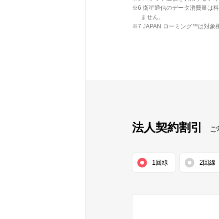
※6 衛星通信のデータ消費量は
ません。
※7 JAPAN ローミング™は
法人契約割引
ご
1回線
2回線