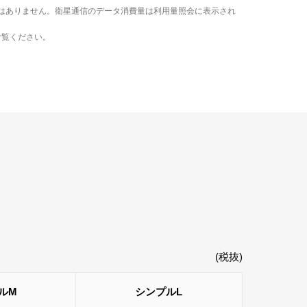
限はありません。衛星通信のデータ消費量は利用量照会に表示され
ご覧ください。
(税抜)
ルM
シンプルL