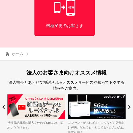
機種変更のお客さま
ホーム
法人のお客さま向けオススメ情報
法人携帯とあわせて検討されるオススメサービスや知ってトクする
情報をご案内。
簡
iル
携帯電話機器の購入を伴わずSIMのみご契
コンセントがあればすぐにつながる店舗向
約いただけます。
けWiFi。だれでも・どこでも・かんたんに
設置可能！