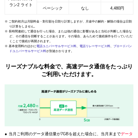
ラン2 ライト
ベーシック
なし
4,480円
※ ご契約初月は月額料金・割引額を日割り計算しますが、月途中の解約・解除の場合は日割
り計算をしません。
※ 長時間連続して通信を行った場合、または他の通信に影響があると当社が判断した場合な
ど、その通信を切断することがあります。その場合、あらためて接続操作を行っていただ
くことで接続が再開されます。
※ 基本使用料のほかに
電話ユニバーサルサービス料
、
電話リレーサービス料
、
ブロードバン
ドユニバーサルサービス料
が別途かかります。
リーズナブルな料金で、高速データ通信をたっぷり
ご利用いただけます。
●
当月ご利用のデータ通信量が7GBを超えた場合に、当月末まで
データ