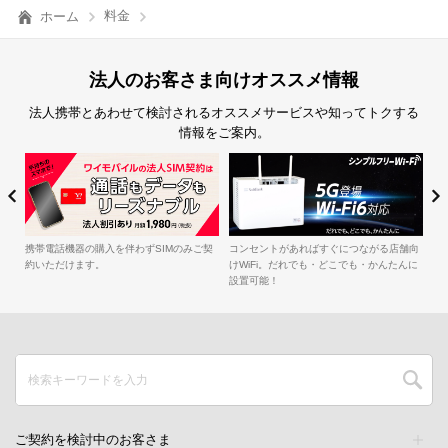
料金
ホーム
法人のお客さま向けオススメ情報
法人携帯とあわせて検討されるオススメサービスや知ってトクする
情報をご案内。
簡
iル
携帯電話機器の購入を伴わずSIMのみご契
コンセントがあればすぐにつながる店舗向
約いただけます。
けWiFi。だれでも・どこでも・かんたんに
設置可能！
ご契約を検討中のお客さま