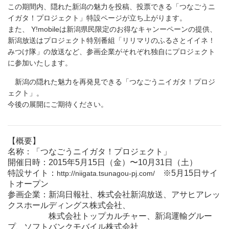
この期間内、隠れた新潟の魅力を投稿、投票できる「つなごうニ
イガタ！プロジェクト」特設ページが立ち上がります。
また、 Y!mobileは新潟県民限定のお得なキャンーペーンの提供、
新潟放送はプロジェクト特別番組「リリマリのふるさとイイネ！
みつけ隊」の放送など、参画企業がそれぞれ独自にプロジェクト
に参加いたします。
新潟の隠れた魅力を再発見できる「つなごうニイガタ！プロジ
ェクト」。
今後の展開にご期待ください。
【概要】
名称：「つなごうニイガタ！プロジェクト」
開催日時：2015年5月15日（金）〜10月31日（土）
特設サイト：
※5月15日サイ
http://niigata.tsunagou-pj.com/
トオープン
参画企業：新潟日報社、株式会社新潟放送、アサヒアレッ
クスホールディングス株式会社、
株式会社トップカルチャー、新潟運輸グルー
プ、ソフトバンクモバイル株式会社