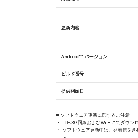
更新内容
Android™ バージョン
ビルド番号
提供開始日
■
ソフトウェア更新に関するご注意
・
LTE/3G回線およびWi-Fiにてダ
・
ソフトウェア更新中は、発着信を含む
ん。