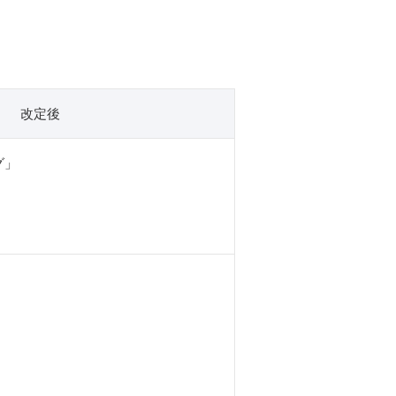
改定後
グ」
）
）