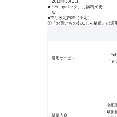
2016年3月1日
■「Enjoyパック」月額料変更
なし
■主な改定内容（予定）
①『お買いものあんしん補償』の適
・「Ya
適用サービス
・「ヤ
・宅配
・破損
補償内容