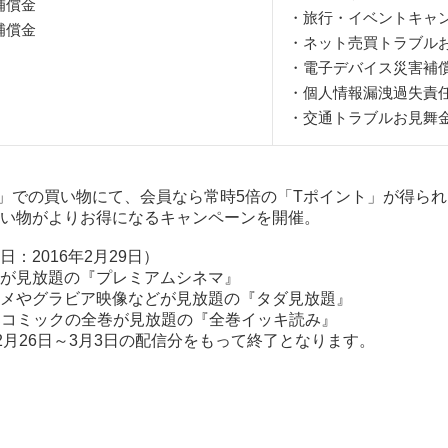
補償金
・旅行・イベントキャ
補償金
・ネット売買トラブル
・電子デバイス災害補
・個人情報漏洩過失責
・交通トラブルお見舞
CO」での買い物にて、会員なら常時5倍の「Tポイント」が得られる
での買い物がよりお得になるキャンペーンを開催。
：2016年2月29日）
画が見放題の『プレミアムシネマ』
ニメやグラビア映像などが見放題の『タダ見放題』
一部コミックの全巻が見放題の『全巻イッキ読み』
2月26日～3月3日の配信分をもって終了となります。