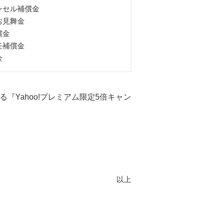
ンセル補償金
お見舞金
償金
任補償金
金
『Yahoo!プレミアム限定5倍キャン
以上