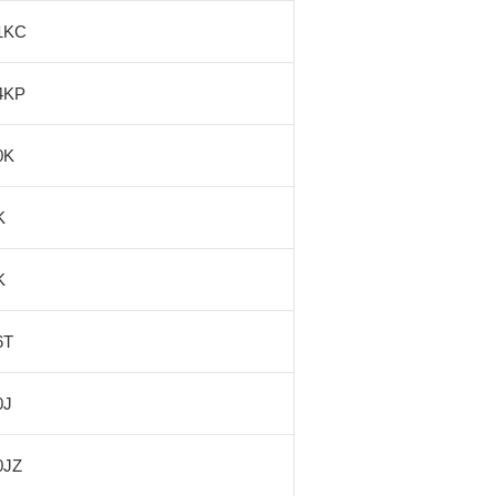
1KC
4KP
0K
K
K
6T
0J
0JZ