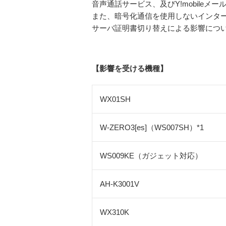
音声通話サービス、及びY!mobile
また、暗号化通信を使用しないインタ
サーバ証明書切り替えによる影響につ
【影響を受ける機種】
WX01SH
W-ZERO3[es]（WS007SH）*1
WS009KE（ガジェット対応）
AH-K3001V
WX310K