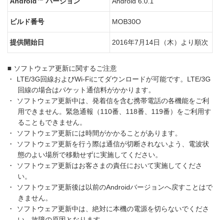
Android™ バージョン
Android 6.0.1
ビルド番号
MOB30O
提供開始日
2016年7月14日（木）より順次
■
ソフトウェア更新に関するご注意
・
LTE/3G回線およびWi-Fiにてダウンロードが可能です。LTE/3G
回線の場合はパケット通信料がかかります。
・
ソフトウェア更新中は、発着信を含む携帯電話の各機能をご利
用できません。緊急通報（110番、118番、119番）をご利用す
ることもできません。
・
ソフトウェア更新には時間がかかることがあります。
・
ソフトウェア更新を行う際は通信が切断されないよう、電波状
態のよい場所で移動せずに実施してください。
・
ソフトウェア更新はお客さまの責任において実施してくださ
い。
・
ソフトウェア更新後は以前のAndroidバージョンへ戻すことはで
きません。
・
ソフトウェア更新中は、絶対に本機の電源を切らないでくださ
い。故障の原因となります。