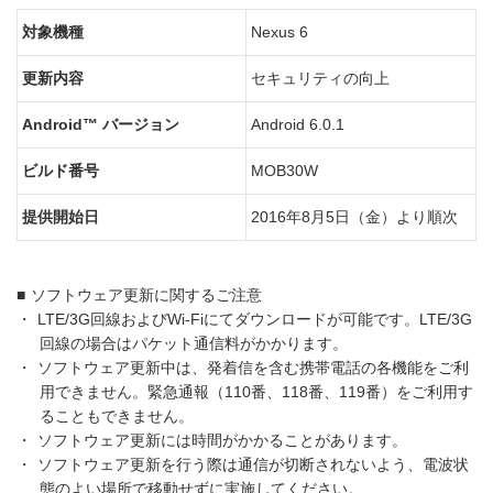
対象機種
Nexus 6
更新内容
セキュリティの向上
Android™ バージョン
Android 6.0.1
ビルド番号
MOB30W
提供開始日
2016年8月5日（金）より順次
■
ソフトウェア更新に関するご注意
・
LTE/3G回線およびWi-Fiにてダウンロードが可能です。LTE/3G
回線の場合はパケット通信料がかかります。
・
ソフトウェア更新中は、発着信を含む携帯電話の各機能をご利
用できません。緊急通報（110番、118番、119番）をご利用す
ることもできません。
・
ソフトウェア更新には時間がかかることがあります。
・
ソフトウェア更新を行う際は通信が切断されないよう、電波状
態のよい場所で移動せずに実施してください。