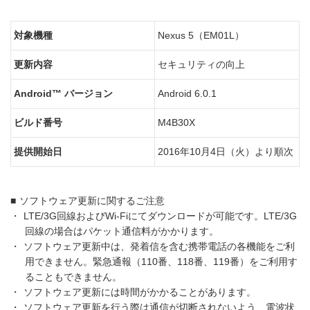
対象機種
Nexus 5（EM01L）
更新内容
セキュリティの向上
Android™ バージョン
Android 6.0.1
ビルド番号
M4B30X
提供開始日
2016年10月4日（火）より順次
■
ソフトウェア更新に関するご注意
・
LTE/3G回線およびWi-Fiにてダウンロードが可能です。LTE/3G
回線の場合はパケット通信料がかかります。
・
ソフトウェア更新中は、発着信を含む携帯電話の各機能をご利
用できません。緊急通報（110番、118番、119番）をご利用す
ることもできません。
・
ソフトウェア更新には時間がかかることがあります。
・
ソフトウェア更新を行う際は通信が切断されないよう、電波状