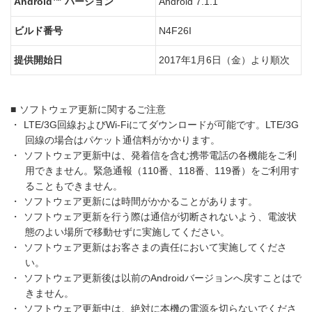
Android™ バージョン
Android 7.1.1
ビルド番号
N4F26I
提供開始日
2017年1月6日（金）より順次
■
ソフトウェア更新に関するご注意
・
LTE/3G回線およびWi-Fiにてダウンロードが可能です。LTE/3G
回線の場合はパケット通信料がかかります。
・
ソフトウェア更新中は、発着信を含む携帯電話の各機能をご利
用できません。緊急通報（110番、118番、119番）をご利用す
ることもできません。
・
ソフトウェア更新には時間がかかることがあります。
・
ソフトウェア更新を行う際は通信が切断されないよう、電波状
態のよい場所で移動せずに実施してください。
・
ソフトウェア更新はお客さまの責任において実施してくださ
い。
・
ソフトウェア更新後は以前のAndroidバージョンへ戻すことはで
きません。
・
ソフトウェア更新中は、絶対に本機の電源を切らないでくださ