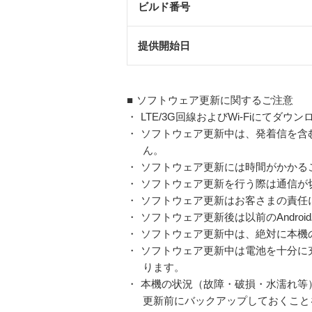
ビルド番号
提供開始日
■
ソフトウェア更新に関するご注意
・
LTE/3G回線およびWi-Fiにてダ
・
ソフトウェア更新中は、発着信を含む
ん。
・
ソフトウェア更新には時間がかかる
・
ソフトウェア更新を行う際は通信が
・
ソフトウェア更新はお客さまの責任
・
ソフトウェア更新後は以前のAndro
・
ソフトウェア更新中は、絶対に本機
・
ソフトウェア更新中は電池を十分に
ります。
・
本機の状況（故障・破損・水濡れ等
更新前にバックアップしておくこと