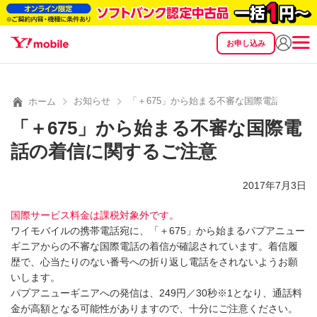
お申し込み
SEARCH
料金
製品
サービス
サポート
eSIM/SIM
お知らせ
「＋675」から始まる不審な国際電話の着信
ホーム
「＋675」から始まる不審な国際電
話の着信に関するご注意
2017年7月3日
国際サービス料金は課税対象外です。
ワイモバイルの携帯電話宛に、「＋675」から始まるパプアニュー
ギニアからの不審な国際電話の着信が確認されています。着信履
歴で、心当たりのない番号への折り返し電話をされないようお願
いします。
パプアニューギニアへの発信は、249円／30秒※1となり、通話料
金が高額となる可能性がありますので、十分にご注意ください。