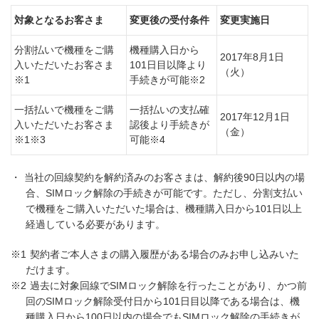
対象となるお客さま
変更後の受付条件
変更実施日
分割払いで機種をご購
機種購入日から
2017年8月1日
入いただいたお客さま
101日目以降より
（火）
※1
手続きが可能※2
一括払いで機種をご購
一括払いの支払確
2017年12月1日
入いただいたお客さま
認後より手続きが
（金）
※1※3
可能※4
・
当社の回線契約を解約済みのお客さまは、解約後90日以内の場
合、SIMロック解除の手続きが可能です。ただし、分割支払い
で機種をご購入いただいた場合は、機種購入日から101日以上
経過している必要があります。
※1
契約者ご本人さまの購入履歴がある場合のみお申し込みいた
だけます。
※2
過去に対象回線でSIMロック解除を行ったことがあり、かつ前
回のSIMロック解除受付日から101日目以降である場合は、機
種購入日から100日以内の場合でもSIMロック解除の手続きが