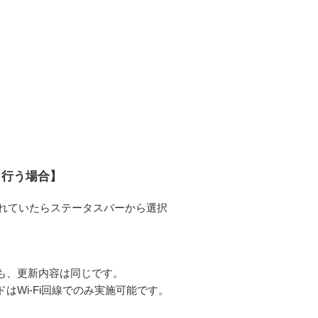
】
ら行う場合】
れていたらステータスバーから選択
も、更新内容は同じです。
はWi-Fi回線でのみ実施可能です。