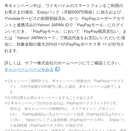
本キャンペーン中は、ワイモバイルのスマートフォンをご利用の
お客さまの場合、Enjoyパック（月額500円/税抜）に加入および、
Y!mobileサービスの初期登録済み、かつ、PayPayユーザーアカウ
ントと連携済みのYahoo! JAPAN IDで「PayPayモール」にログイ
ンいただき、「PayPayモール」において「PayPay残高支払い」ま
たは「Yahoo! JAPANカード」で商品代金をお支払いいただいた場
合に、対象金額の最大20%分
のPayPayボーナス等
が付与さ
※3
※4
れます。
詳しくは、ヤフー株式会社のホームページにてご確認ください。
キャンペーンページをみる
※1キャンペーン期間中でも、本キャンペーン特典分の「PayPayボーナスラ
イト」の付与金額が100億円に達した場合、本キャンペーンは終了しま
す。
※2 4月以降もお得なキャンペーンをすることがあります。
※3 本キャンペーンで付与されるのは、PayPayボーナスライト9％です。
20％は、本キャンペーンの特典9%と、ストアポイント（Tポイント
1％）、PayPay残高払い又はヤフーカード決済（PayPay1%又はTポイン
ト1%）、Yahooプレミアム会員特典（PayPayボーナス4%）、Enjoyパッ
ク会員特典（PayPayボーナス5%）の合計です。
※4 PayPayボーナスは出金・譲渡不可。PayPayボーナスライトは出金・譲渡