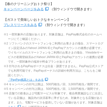
【春のクリーニングおトク祭り】
キャンペーンページをみる
（別ウィンドウで開きます）
【ガストで美味しいおトクなキャンペーン】
プレスリリースをみる
（別ウィンドウで開きます）
※1 一部対象外の店舗があります。対象店舗は、PayPay株式会社のホームぺ
ージにてご確認ください。
※2 ソフトバンクのスマートフォンをご利用のお客さまの場合、スマートログ
イン設定済みのYahoo! JAPAN IDとPayPayアカウントの連携が必要です。
ワイモバイルのスマートフォンをご利用のお客さまの場合、Y!mobileサー
ビスの初期登録済みのYahoo! JAPAN IDとPayPayアカウントの連携が必要
です。一部対象外の端末や料金プランがあります。
※3 付与されるPayPayボーナスは出金・譲渡できません。PayPay公式ストア
でも利用可能です。PayPayボーナスの詳細や利用方法は、こちらをご確
認ください。
「PayPay残高とは」をみる
※4 キャンペーンの付与上限は、500円相当／回、3,000円相当／期間です。
※5 キャンペーンの付与上限は、500円相当／回、1,500円相当／期間です。
※6 店舗での飲食および宅配サービスが対象です。複合商業施設などに出店し
ている店舗は、施設内の決済基準に準ずるため、対象外となる店舗があり
ます。また、宅配サービスを提供していない店舗があります。対象店舗は
こちら
からご確認頂けます。