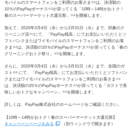
モバイルのスマートフォンをご利用のお客さま
は、決済額の
※2
10％のPayPayボーナス
が戻ってくる「10時～14時がおトク！
※3
春のスーパーマーケット大還元祭」
を開催します。
※4
加えて、2020年3月4日（水）から3月31日（火）まで、対象のク
リーニング店
にて、「PayPay残高」にてお支払いいただくとソ
※1
フトバンクまたはワイモバイルのスマートフォンをご利用のお客
さま
は、決済額の20％のPayPayボーナス
が戻ってくる「春の
※2
※3
クリーニングおトク祭り」
を開催します。
※5
さらに、2020年3月4日（水）から3月31日（火）まで、全国のガ
スト
にて、「PayPay残高」にてお支払いいただくとソフトバン
※6
クまたはワイモバイルのスマートフォンをご利用のお客さま
※2
は、決済額の20％のPayPayボーナス
が戻ってくる「ガストで美
※3
味しいおトクなキャンペーン」
を開催します。
※5
詳しくは、PayPay株式会社のホームページをご確認ください。
【10時～14時がおトク！春のスーパーマーケット大還元祭】
キャンペーンページをみる
（別ウィンドウで開きます）