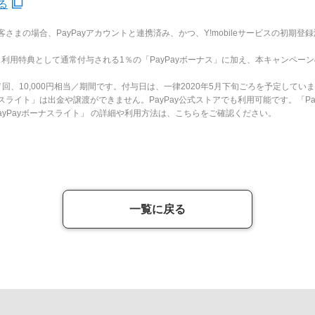
る
の場合、PayPayアカウントと連携済み、かつ、Y!mobileサービスの初期登録済みのYa
ビス利用特典として通常付与される1％の「PayPayボーナス」に加え、本キャンペーン
／回、10,000円相当／期間です。付与日は、一律2020年5月下旬ごろを予定してい
ボーナスライト」は出金や譲渡ができません。PayPay公式ストアでも利用可能です。「
PayPayボーナスライト」 の詳細や利用方法は、こちらをご確認ください。
一覧に戻る