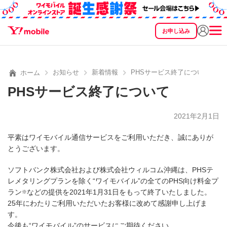
お申し込み
SEARCH
料金
製品
サービス
サポート
eSIM/SIM
お知らせ
新着情報
PHSサービス終了について
ホーム
PHSサービス終了について
2021年2月1日
平素はワイモバイル通信サービスをご利用いただき、誠にありが
とうございます。
ソフトバンク株式会社および株式会社ウィルコム沖縄は、PHSテ
レメタリングプランを除く“ワイモバイル”の全てのPHS向け料金プ
ラン
などの提供を2021年1月31日をもって終了いたしました。
※
25年にわたりご利用いただいたお客様に改めて感謝申し上げま
す。
今後も“ワイモバイル”のサービスにご期待ください。