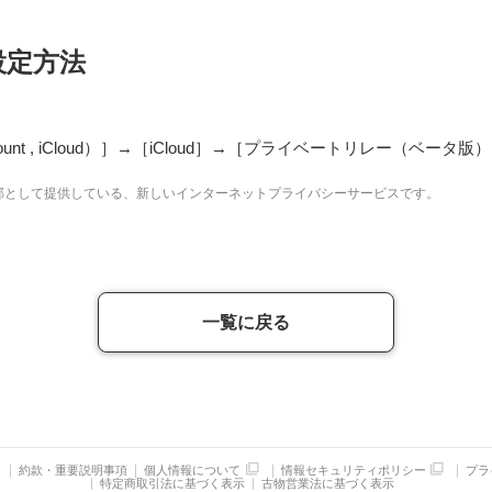
設定方法
unt , iCloud）］→［iCloud］→［プライベートリレー（ベータ版
ョンの一部として提供している、新しいインターネットプライバシーサービスです。
一覧に戻る
約款・重要説明事項
個人情報について
情報セキュリティポリシー
プラ
特定商取引法に基づく表示
古物営業法に基づく表示