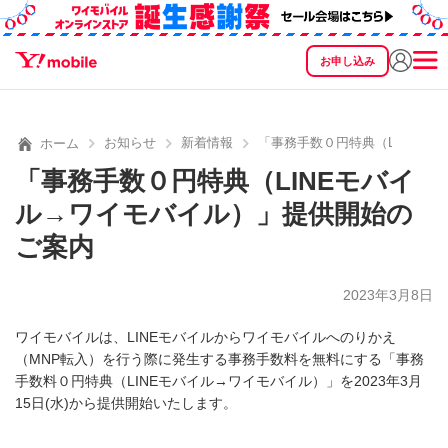
お申し込み
SEARCH
料金
製品
サービス
サポート
eSIM/SIM
お知らせ
新着情報
「事務手数０円特典（LINEモ
ホーム
「事務手数０円特典（LINEモバイ
ル→ワイモバイル）」提供開始の
ご案内
2023年3月8日
ワイモバイルは、LINEモバイルからワイモバイルへのりかえ
（MNP転入）を行う際に発生する事務手数料を無料にする「事務
手数料０円特典（LINEモバイル→ワイモバイル）」を2023年3月
15日(水)から提供開始いたします。