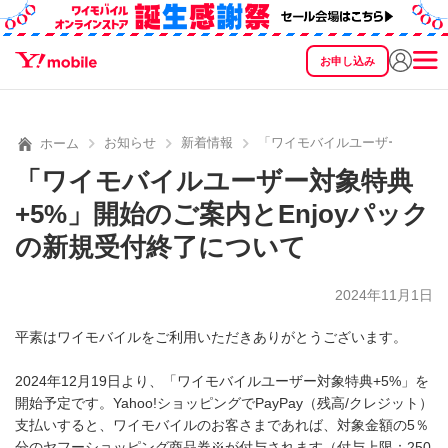
お申し込み
SEARCH
料金
製品
サービス
サポート
eSIM/SIM
お知らせ
新着情報
「ワイモバイルユーザー対象特典
ホーム
「ワイモバイルユーザー対象特典
+5%」開始のご案内とEnjoyパック
の新規受付終了について
2024年11月1日
平素はワイモバイルをご利用いただきありがとうございます。
2024年12月19日より、「ワイモバイルユーザー対象特典+5%」を
開始予定です。Yahoo!ショッピングでPayPay（残高/クレジット）
支払いすると、ワイモバイルのお客さまであれば、対象金額の5％
分のヤフーショッピング商品券※が付与されます（付与上限：250