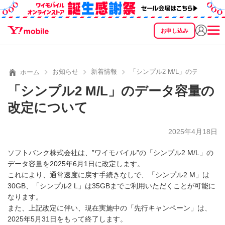
お申し込み
SEARCH
料金
製品
サービス
サポート
eSIM/SIM
お知らせ
新着情報
「シンプル2 M/L」のデータ容
ホーム
「シンプル2 M/L」のデータ容量の
改定について
2025年4月18日
ソフトバンク株式会社は、”ワイモバイル”の「シンプル2 M/L」の
データ容量を2025年6月1日に改定します。
これにより、通常速度に戻す手続きなしで、「シンプル2 M」は
30GB、「シンプル2 L」は35GBまでご利用いただくことが可能に
なります。
また、上記改定に伴い、現在実施中の「先行キャンペーン」は、
2025年5月31日をもって終了します。