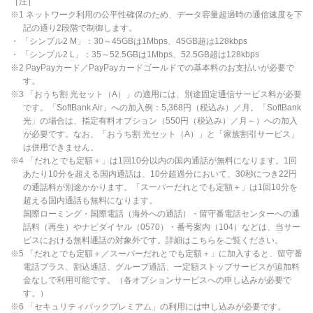
［注］
※1 ネットワーク利用の公平性確保のため、データ容量超過時の通信速度を下
記の通り2段階で制御します。
・ 「シンプル2 M」：30～45GBは1Mbps、45GB超は128kbps
・ 「シンプル2 L」：35～52.5GBは1Mbps、52.5GB超は128kbps
※2 PayPayカード／PayPayカードゴールドでの基本料のお支払いが必要で
す。
※3 「おうち割 光セット（A）」の適用には、別途固定通信サービス料が必要
です。「SoftBank Air」への加入例：5,368円（税込み）／月。「SoftBank
光」の場合は、指定有料オプション（550円（税込み）／月～）への加入
が必要です。なお、「おうち割 光セット（A）」と「家族割引サービス」
は併用できません。
※4 「だれとでも定額＋」は1回10分以内の国内通話が無料になります。1回
あたり10分を超える国内通話は、10分超過分において、30秒につき22円
の通話料が別途かかります。「スーパーだれとでも定額＋」は1回10分を
超える国内通話も無料になります。
国際ローミング・国際電話（海外への通話）・留守番電話センターへの通
話料（再生）やナビダイヤル（0570）・番号案内（104）などは、当サー
ビスにおける無料通話の対象外です。詳細はこちらをご覧ください。
※5 「だれとでも定額＋／スーパーだれとでも定額＋」に加入すると、留守番
電話プラス、割込通話、グループ通話、一定額ストップサービスが追加料
金なしで利用可能です。（各オプションサービスへの申し込みが必要で
す。）
※6 「セキュリティパックプレミアム」の利用には申し込みが必要です。