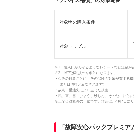
「デバイス補償」の対象範囲
対象物の購入条件
対象トラブル
※1 購入日がわかるようなレシートなど証跡が
※2 以下は破損の対象外になります。
・保険の対象ごとに、その保険の対象が有する機
または汚損とみなされます）
・故意・重過失により生じた損害
・風、雨、雪、ひょう、砂じん、その他これらに
※上記は対象外の一部です。詳細は、4月7日に
「故障安心パックプレミア