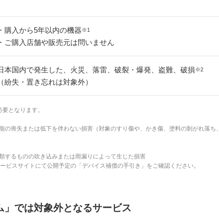
・購入から5年以内の機器
※1
・ご購入店舗や販売元は問いません
日本国内で発生した、火災、落雷、破裂・爆発、盗難、破損
※2
（紛失・置き忘れは対象外）
必要となります。
能の喪失または低下を伴わない損害（対象のすり傷や、かき傷、塗料の剝がれ落ち
類するものの吹き込みまたは雨漏りによって生じた損害
サービスサイトにて公開予定の「デバイス補償の手引き」をご確認ください。
ム」では対象外となるサービス