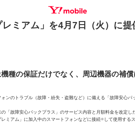
レミアム」を4月7日（火）に提
SEARCH
象機種の保証だけでなく、周辺機器の補償
ンのトラブル（故障・紛失・盗難など）に備える「故障安心パック
来の「故障安心パックプラス」のサービス内容と月額料金を改定し
プレミアム」に加入中のスマートフォンなどに接続
して使用する
※