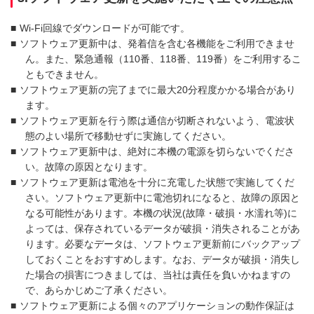
■
Wi-Fi回線でダウンロードが可能です。
■
ソフトウェア更新中は、発着信を含む各機能をご利用できませ
ん。また、緊急通報（110番、118番、119番）をご利用するこ
ともできません。
■
ソフトウェア更新の完了までに最大20分程度かかる場合があり
ます。
■
ソフトウェア更新を行う際は通信が切断されないよう、電波状
態のよい場所で移動せずに実施してください。
■
ソフトウェア更新中は、絶対に本機の電源を切らないでくださ
い。故障の原因となります。
■
ソフトウェア更新は電池を十分に充電した状態で実施してくだ
さい。ソフトウェア更新中に電池切れになると、故障の原因と
なる可能性があります。本機の状況(故障・破損・水濡れ等)に
よっては、保存されているデータが破損・消失されることがあ
ります。必要なデータは、ソフトウェア更新前にバックアップ
しておくことをおすすめします。なお、データが破損・消失し
た場合の損害につきましては、当社は責任を負いかねますの
で、あらかじめご了承ください。
■
ソフトウェア更新による個々のアプリケーションの動作保証は