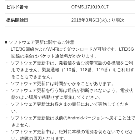
ビルド番号
OPM5.171019.017
提供開始日
2018年3月6日(火)より順次
■
ソフトウェア更新に関するご注意
・
LTE/3G回線およびWi-Fiにてダウンロードが可能です。LTE/3G
回線の場合はパケット通信料がかかります。
・
ソフトウェア更新中は、発着信を含む携帯電話の各機能をご利
用できません。緊急通報（110番、118番、119番）をご利用す
ることもできません。
・
ソフトウェア更新には時間がかかることがあります。
・
ソフトウェア更新を行う際は通信が切断されないよう、電波状
態のよい場所で移動せずに実施してください。
・
ソフトウェア更新はお客さまの責任において実施してくださ
い。
・
ソフトウェア更新後は以前のAndroidバージョンへ戻すことはで
きません。
・
ソフトウェア更新中は、絶対に本機の電源を切らないでくださ
い。故障の原因となります。