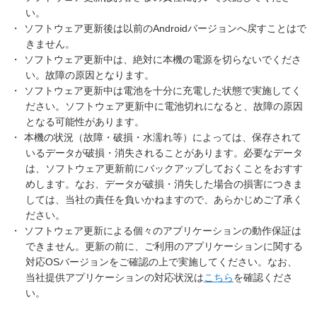
い。
・
ソフトウェア更新後は以前のAndroidバージョンへ戻すことはで
きません。
・
ソフトウェア更新中は、絶対に本機の電源を切らないでくださ
い。故障の原因となります。
・
ソフトウェア更新中は電池を十分に充電した状態で実施してく
ださい。ソフトウェア更新中に電池切れになると、故障の原因
となる可能性があります。
・
本機の状況（故障・破損・水濡れ等）によっては、保存されて
いるデータが破損・消失されることがあります。必要なデータ
は、ソフトウェア更新前にバックアップしておくことをおすす
めします。なお、データが破損・消失した場合の損害につきま
しては、当社の責任を負いかねますので、あらかじめご了承く
ださい。
・
ソフトウェア更新による個々のアプリケーションの動作保証は
できません。更新の前に、ご利用のアプリケーションに関する
対応OSバージョンをご確認の上で実施してください。なお、
当社提供アプリケーションの対応状況は
こちら
を確認くださ
い。