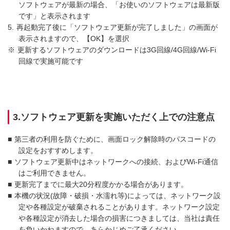
ソフトウェアが最新の場合、「お使いのソフトウェアは最新版
です」と表示されます
5.
再起動完了後に「ソフトウェア更新が完了しました」の画面が
表示されますので、【OK】を選択
※
更新するソフトウェアのダウンロードは3G回線/4G回線/Wi-Fi
回線で実施可能です
3.ソフトウェア更新を実施いただく上での注意点
■
第三者の利用を防ぐために、画面ロック解除時のパスコードの
設定をおすすめします。
■
ソフトウェア更新中はネットワークへの接続、およびWi-Fi通信
はご利用できません。
■
更新完了までに最大20分程度かかる場合があります。
■
本機の状況(故障・破損・水濡れ等)によっては、ネットワーク設
定や各種設定が破棄されることがあります。ネットワーク設定
や各種設定が消去した場合の損害につきましては、当社は責任
を負いかねますので、あらかじめご了承ください。