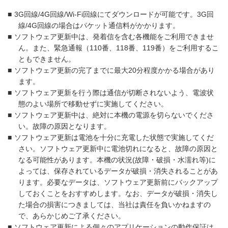
■
3G回線/4G回線/Wi-Fi回線にてダウンロードが可能です。3G回
線/4G回線の場合はパケット通信料がかかります。
■
ソフトウェア更新中は、発着信を含む各機能をご利用できませ
ん。また、緊急通報（110番、118番、119番）をご利用するこ
ともできません。
■
ソフトウェア更新の完了までに最大20分程度かかる場合があり
ます。
■
ソフトウェア更新を行う際は通信が切断されないよう、電波状
態のよい場所で移動せずに実施してください。
■
ソフトウェア更新中は、絶対に本機の電源を切らないでくださ
い。故障の原因となります。
■
ソフトウェア更新は電池を十分に充電した状態で実施してくだ
さい。ソフトウェア更新中に電池切れになると、故障の原因と
なる可能性があります。本機の状況(故障・破損・水濡れ等)に
よっては、保存されているデータが破損・消失されることがあ
ります。必要なデータは、ソフトウェア更新前にバックアップ
しておくことをおすすめします。なお、データが破損・消失し
た場合の損害につきましては、当社は責任を負いかねますの
で、あらかじめご了承ください。
■
ソフトウェア更新による個々のアプリケーションの動作保証は