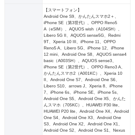
【スマートフォン】
Android One S9、かんたんスマホ2＋、
iPhone SE（第3世代）、OPPO Reno5
A（eSIM）、AQUOS wish（A104SH）、
Libero 5G II、AQUOS sense5G、Redmi
9T、Xperia 10 III、iPhone 11、OPPO
Reno5 A、Libero 5G、iPhone 12、iPhone
12 mini、Android One S8、AQUOS sense4
basic（A003SH）、AQUOS sense3、
iPhone SE（第2世代）、OPPO Reno3 A、
かんたんスマホ2（A001KC）、Xperia 10
II、Android One S7、Android One S6、
Libero S10、arrows J、Xperia 8、iPhone
7、iPhone 6s、iPhone SE、iPhone 5s、
Android One S5、Android One X5、かんた
んスマホ（705KC）、HUAWEI P30 lite、
HUAWEI P20 lite、Android One X4、Android
One S4、Android One X3、Android One
S3、Android One X2、Android One X1、
Android One S2、Android One S1、Nexus