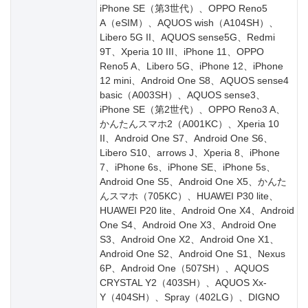
iPhone SE（第3世代）、OPPO Reno5
A（eSIM）、AQUOS wish（A104SH）、
Libero 5G II、AQUOS sense5G、Redmi
9T、Xperia 10 III、iPhone 11、OPPO
Reno5 A、Libero 5G、iPhone 12、iPhone
12 mini、Android One S8、AQUOS sense4
basic（A003SH）、AQUOS sense3、
iPhone SE（第2世代）、OPPO Reno3 A、
かんたんスマホ2（A001KC）、Xperia 10
II、Android One S7、Android One S6、
Libero S10、arrows J、Xperia 8、iPhone
7、iPhone 6s、iPhone SE、iPhone 5s、
Android One S5、Android One X5、かんた
んスマホ（705KC）、HUAWEI P30 lite、
HUAWEI P20 lite、Android One X4、Android
One S4、Android One X3、Android One
S3、Android One X2、Android One X1、
Android One S2、Android One S1、Nexus
6P、Android One（507SH）、AQUOS
CRYSTAL Y2（403SH）、AQUOS Xx-
Y（404SH）、Spray（402LG）、DIGNO