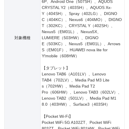
6P、Android One（507SH）、AQUOS
CRYSTAL Y2（403SH）、AQUOS Xx-
Y（404SH）、Spray（402LG）、DIGNO
C（404KC）、Nexus6（404MO）、DIGNO
T（302KC）、CRYSTAL Y（402SH）、
Nexus5（EM01L）、Nexus5X、
対象機種
LUMIERE（503HW）、DIGNO
E（503KC）、Nexus5（EM01L）、Arrows
S（EM01F）、HUAWEI nova lite for
Y!mobile（608HW）
【タブレット】
Lenovo TAB6（A101LV）、Lenovo
TAB4（702LV）、Media Pad M3 Lite
s（702HW）、Media Pad T2
Pro（606HW）、Lenovo TAB3（602LV）、
Lenovo TAB2（501LV）、Media Pad M1
8.0（403HW）、Surface3（403SH）
【Pocket Wi-Fi】
Pocket WiFi 5G A102ZT、Pocket WiFi
803ZT、Pocket WiFi 801HW、Pocket WiFi