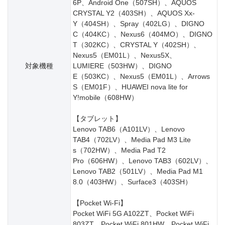
6P、Android One（507SH）、AQUOS
CRYSTAL Y2（403SH）、AQUOS Xx-
Y（404SH）、Spray（402LG）、DIGNO
C（404KC）、Nexus6（404MO）、DIGNO
T（302KC）、CRYSTAL Y（402SH）、
Nexus5（EM01L）、Nexus5X、
対象機種
LUMIERE（503HW）、DIGNO
E（503KC）、Nexus5（EM01L）、Arrows
S（EM01F）、HUAWEI nova lite for
Y!mobile（608HW）
【タブレット】
Lenovo TAB6（A101LV）、Lenovo
TAB4（702LV）、Media Pad M3 Lite
s（702HW）、Media Pad T2
Pro（606HW）、Lenovo TAB3（602LV）、
Lenovo TAB2（501LV）、Media Pad M1
8.0（403HW）、Surface3（403SH）
【Pocket Wi-Fi】
Pocket WiFi 5G A102ZT、Pocket WiFi
803ZT、Pocket WiFi 801HW、Pocket WiFi