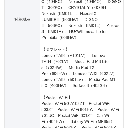
C（404KC）、Nexus6（404MO）、DIGNO
T（302KC）、CRYSTAL Y（402SH）、
Nexus5（EM01L）、Nexus5X、
対象機種
LUMIERE（503HW）、DIGNO
E（503KC）、Nexus5（EM01L）、Arrows
S（EM01F）、HUAWEI nova lite for
Y!mobile（608HW）
【タブレット】
Lenovo TAB6（A101LV）、Lenovo
TAB4（702LV）、Media Pad M3 Lite
s（702HW）、Media Pad T2
Pro（606HW）、Lenovo TAB3（602LV）、
Lenovo TAB2（501LV）、Media Pad M1
8.0（403HW）、Surface3（403SH）
【Pocket Wi-Fi】
Pocket WiFi 5G A102ZT、Pocket WiFi
803ZT、Pocket WiFi 801HW、Pocket WiFi
701UC、Pocket WiFi 601ZT、Car Wi-
Fi（404HW）、Battery Wi-Fi（MF855）、
Pocket WiFi 502HW、Pocket WiFi 504HW、