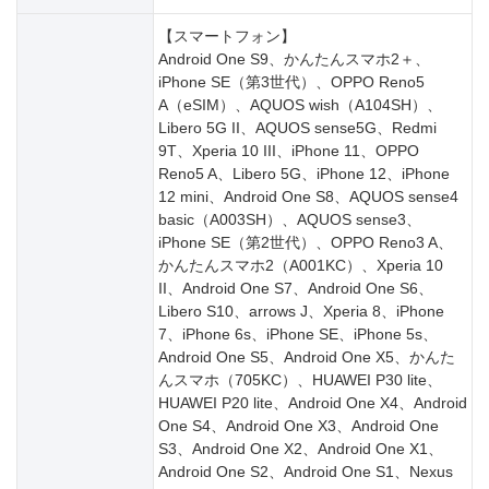
【スマートフォン】
Android One S9、かんたんスマホ2＋、
iPhone SE（第3世代）、OPPO Reno5
A（eSIM）、AQUOS wish（A104SH）、
Libero 5G II、AQUOS sense5G、Redmi
9T、Xperia 10 III、iPhone 11、OPPO
Reno5 A、Libero 5G、iPhone 12、iPhone
12 mini、Android One S8、AQUOS sense4
basic（A003SH）、AQUOS sense3、
iPhone SE（第2世代）、OPPO Reno3 A、
かんたんスマホ2（A001KC）、Xperia 10
II、Android One S7、Android One S6、
Libero S10、arrows J、Xperia 8、iPhone
7、iPhone 6s、iPhone SE、iPhone 5s、
Android One S5、Android One X5、かんた
んスマホ（705KC）、HUAWEI P30 lite、
HUAWEI P20 lite、Android One X4、Android
One S4、Android One X3、Android One
S3、Android One X2、Android One X1、
Android One S2、Android One S1、Nexus