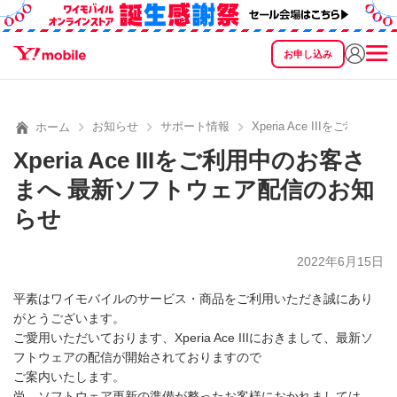
お申し込み
SEARCH
料金
製品
サービス
サポート
eSIM/SIM
お知らせ
サポート情報
Xperia Ace IIIを
ホーム
Xperia Ace IIIをご利用中のお客さ
まへ 最新ソフトウェア配信のお知
らせ
2022年6月15日
平素はワイモバイルのサービス・商品をご利用いただき誠にあり
がとうございます。
ご愛用いただいております、Xperia Ace IIIにおきまして、最新ソ
フトウェアの配信が開始されておりますので
ご案内いたします。
尚、ソフトウェア更新の準備が整ったお客様におかれましては、