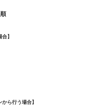
手順
場合】
ンから行う場合】