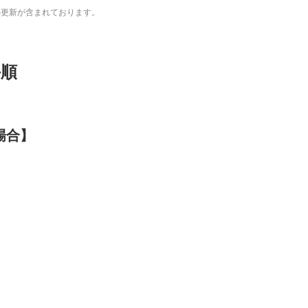
の更新が含まれております。
手順
場合】