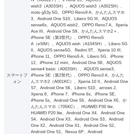
wish3（A303SH）、AQUOS wish3（A302SH）、
moto g53y 5G、OPPO Reno9 A、かんたんスマホ
3、Android One S10、Libero 5G III、AQUOS
sense6s、AQUOS wish2、OPPO Reno7 A、Xperia
Ace III、Android One S9、かんたんスマホ2＋、
iPhone SE（第3世代）、OPPO Reno5
A（eSIM）、AQUOS wish（A104SH）、Libero 5G
II、AQUOS sense5G、Redmi 9T、Xperia 10 III、
iPhone 11、OPPO Reno5 A、Libero 5G、iPhone
12、iPhone 12 mini、Android One S8、AQUOS
sense4 basic（A003SH）、AQUOS sense3、
スマートフ
iPhone SE（第2世代）、OPPO Reno3 A、かんた
ォン
んスマホ2（A001KC）、Xperia 10 II、Android One
S7、Android One S6、Libero S10、arrows J、
Xperia 8、iPhone 7、iPhone 6s、iPhone SE、
iPhone 5s、Android One S5、Android One X5、か
んたんスマホ（705KC）、HUAWEI P30 lite、
HUAWEI P20 lite、Android One X4、Android One
S4、Android One X3、Android One S3、Android
One X2、Android One X1、Android One S2、
Android One S1、Nexus 6P、Android