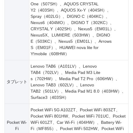
One（507SH）、AQUOS CRYSTAL
Y2（403SH）、AQUOS Xx-Y（404SH）、
Spray（402LG）、DIGNO C（404KC）、
Nexus6（404MO）、DIGNO T（302KC）、
CRYSTAL Y（402SH）、Nexus5（EM01L）、
Nexus5X、LUMIERE（503HW）、DIGNO
E（503KC）、Nexus5（EM01L）、Arrows
S（EM01F）、HUAWEI nova lite for
Y!mobile（608HW）
Lenovo TAB6（A101LV）、Lenovo
TAB4（702LV）、Media Pad M3 Lite
s（702HW）、Media Pad T2 Pro（606HW）、
タブレット
Lenovo TAB3（602LV）、Lenovo
TAB2（501LV）、Media Pad M1 8.0（403HW）、
Surface3（403SH）
Pocket WiFi 5G A102ZT、Pocket WiFi 803ZT、
Pocket WiFi 801HW、Pocket WiFi 701UC、Pocket
Pocket Wi-
WiFi 601ZT、Car Wi-Fi（404HW）、Battery Wi-
Fi
Fi（MF855）、Pocket WiFi 502HW、Pocket WiFi