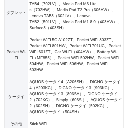
TAB4（702LV）、Media Pad M3 Lite
s（702HW）、Media Pad T2 Pro（606HW）、
タブレット
Lenovo TAB3（602LV）、Lenovo
TAB2（501LV）、Media Pad M1 8.0（403HW）、
Surface3（403SH）
Pocket WiFi 5G A102ZT、Pocket WiFi 803ZT、
Pocket WiFi 801HW、Pocket WiFi 701UC、Pocket
Pocket Wi-
WiFi 601ZT、Car Wi-Fi（404HW）、Battery Wi-
Fi
Fi（MF855）、Pocket WiFi 502HW、Pocket WiFi
504HW、Pocket WiFi 506HW、Pocket WiFi
603HW
AQUOS ケータイ4（A206SH）、DIGNO ケータイ
4（A203KC）、DIGNO ケータイ3（903KC）、
AQUOS ケータイ3（806SH）、DIGNO ケータイ
ケータイ
2（702KC）、Simply（603SI）、AQUOS ケータイ
2（602SH）、DIGNO ケータイ（502KC）、
AQUOS ケータイ（504SH）
その他
Stick WiFi