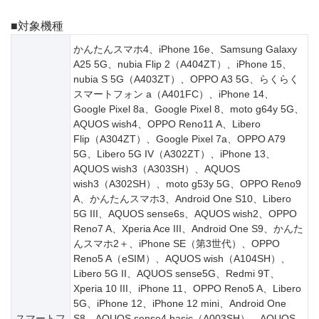
■対象機種
かんたんスマホ4、iPhone 16e、Samsung Galaxy
A25 5G、nubia Flip 2（A404ZT）、iPhone 15、
nubia S 5G（A403ZT）、OPPO A3 5G、らくらく
スマートフォン a（A401FC）、iPhone 14、
Google Pixel 8a、Google Pixel 8、moto g64y 5G、
AQUOS wish4、OPPO Reno11 A、Libero
Flip（A304ZT）、Google Pixel 7a、OPPO A79
5G、Libero 5G IV（A302ZT）、iPhone 13、
AQUOS wish3（A303SH）、AQUOS
wish3（A302SH）、moto g53y 5G、OPPO Reno9
A、かんたんスマホ3、Android One S10、Libero
5G III、AQUOS sense6s、AQUOS wish2、OPPO
Reno7 A、Xperia Ace III、Android One S9、かんた
んスマホ2＋、iPhone SE（第3世代）、OPPO
Reno5 A（eSIM）、AQUOS wish（A104SH）、
Libero 5G II、AQUOS sense5G、Redmi 9T、
Xperia 10 III、iPhone 11、OPPO Reno5 A、Libero
5G、iPhone 12、iPhone 12 mini、Android One
スマートフ
S8、AQUOS sense4 basic（A003SH）、AQUOS