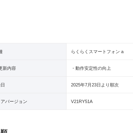
種
らくらくスマートフォン a
更新内容
・動作安定性の向上
始日
2025年7月23日より順次
ェアバージョン
V21RY51A
手順