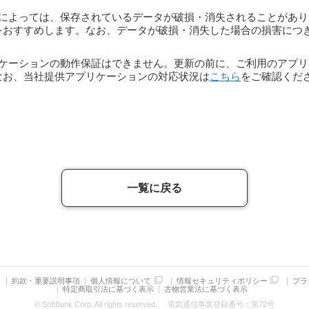
によっては、保存されているデータが破損・消失されることがあり
をおすすめします。なお、データが破損・消失した場合の損害につ
ケーションの動作保証はできません。更新の前に、ご利用のアプリ
なお、当社提供アプリケーションの対応状況は
こちら
をご確認くだ
一覧に戻る
約款・重要説明事項
個人情報について
情報セキュリティポリシー
プラ
特定商取引法に基づく表示
古物営業法に基づく表示
© SoftBank Corp. All rights reserved.
電気通信事業登録番号：第72号