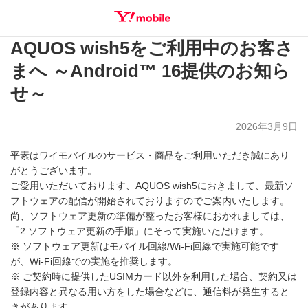
AQUOS wish5をご利用中のお客さ
SEARCH
まへ ～Android™ 16提供のお知ら
せ～
2026年3月9日
平素はワイモバイルのサービス・商品をご利用いただき誠にあり
がとうございます。
ご愛用いただいております、AQUOS wish5におきまして、最新ソ
フトウェアの配信が開始されておりますのでご案内いたします。
尚、ソフトウェア更新の準備が整ったお客様におかれましては、
「2.ソフトウェア更新の手順」にそって実施いただけます。
※ ソフトウェア更新はモバイル回線/Wi-Fi回線で実施可能です
が、Wi-Fi回線での実施を推奨します。
※ ご契約時に提供したUSIMカード以外を利用した場合、契約又は
登録内容と異なる用い方をした場合などに、通信料が発生すると
きがあります。