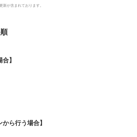
更新が含まれております。
手順
場合】
ンから行う場合】