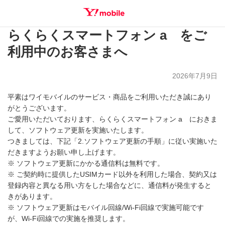
らくらくスマートフォン a をご
SEARCH
利用中のお客さまへ
2026年7月9日
平素はワイモバイルのサービス・商品をご利用いただき誠にあり
がとうございます。
ご愛用いただいております、らくらくスマートフォン a におきま
して、ソフトウェア更新を実施いたします。
つきましては、下記「2.ソフトウェア更新の手順」に従い実施いた
だきますようお願い申し上げます。
※ ソフトウェア更新にかかる通信料は無料です。
※ ご契約時に提供したUSIMカード以外を利用した場合、契約又は
登録内容と異なる用い方をした場合などに、通信料が発生すると
きがあります。
※ ソフトウェア更新はモバイル回線/Wi-Fi回線で実施可能です
が、Wi-Fi回線での実施を推奨します。