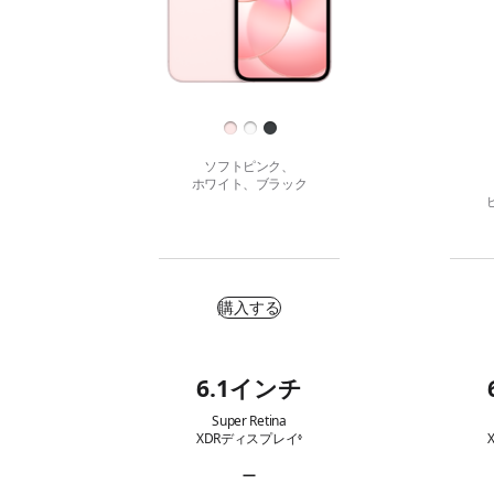
す
る
。
仕
上
げ
ソフトピンク、
ホワイト、ブラック
購
入
購入する
す
る
6.1インチ
主
な
Super Retina
XDRディスプレイ
免
◊
特
責
長
事
—
項
ProMotionテクノロジー 該当なし