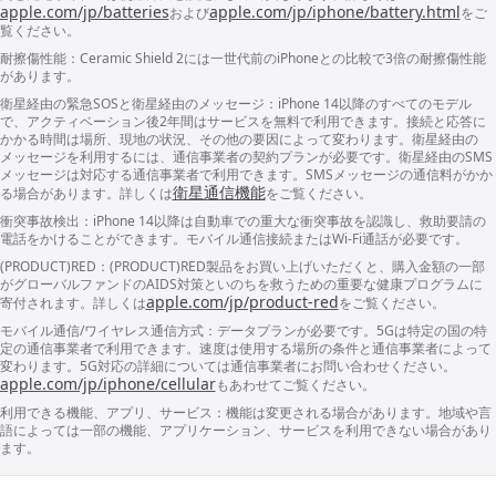
apple.com/jp/batteries
apple.com/jp/iphone/battery.html
および
をご
覧くだ
さい。
耐擦傷性能：
Ceramic Shield 2には一世代前のiPhoneとの比較で3倍の耐擦傷性能
があり
ます。
衛星経由の緊急SOSと衛星経由の
メッ
セー
ジ：
iPhone 14以降のすべてのモデル
で、アク
ティ
ベー
ショ
ン後2年間は
サー
ビスを無料で利用でき
ます。
接続と応答に
かかる時間は場所、現地の状況、その他の要因に
よっ
て変わり
ます。
衛星経由の
メッ
セー
ジを利用するには、通信事業者の契約プランが必要
です。
衛星経由のSMS
メッ
セー
ジは対応する通信事業者で利用でき
ます。
SMS
メッ
セー
ジの通信料がかか
衛星通信機能
る場合があり
ます。
詳しくは
をご覧くだ
さい。
衝突事故検出：
iPhone 14以降は自動車での重大な衝突事故を認識し、救助要請の
電話をかけることができ
ます。
モバイル通信接続または
Wi-Fi
通話が必要
です。
(PRODUCT)RED：
(PRODUCT)RED製品をお買い上げいただくと、購入金額の一部
がグ
ロー
バル
ファ
ンドのAIDS対策といのちを救うための重要な健康プログラムに
apple.com/jp/product-red
寄付され
ます。
詳しくは
をご覧くだ
さい。
モバイル通信/ワイヤレス通信方式：
データプランが必要
です。
5Gは特定の国の特
定の通信事業者で利用でき
ます。
速度は使用する場所の条件と通信事業者に
よっ
て
変わり
ます。
5G対応の詳細については通信事業者にお問い合わせくだ
さい。
apple.com/jp/iphone/cellular
もあわせてご覧くだ
さい。
利用できる機能、アプリ、サービス：
機能は変更される場合があり
ます。
地域や言
語に
よっ
ては一部の機能、アプリ
ケー
ショ
ン、
サー
ビスを利用できない場合があり
ます。