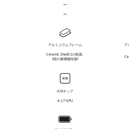
を
—
参
常時表示ディスプレイ 該当なし
照
—
Dynamic Island 該当なし
デ
ザ
アルミニウムフレーム
ア
イ
ン
Ceramic Shield 2の前面、
Ce
3倍の耐擦傷性能
免責事項を参照
◊
チ
ッ
プ
A19チップ
4コアGPU
バ
ッ