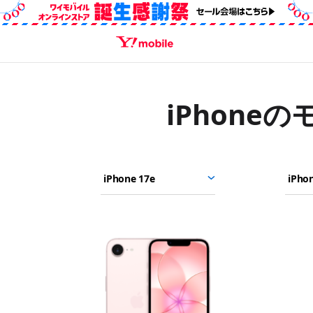
SEARCH
iPhone
i
i
モ
モ
モ
P
P
デ
デ
デ
h
h
ル
ル
ル
o
o
を
を
を
画
n
n
選
選
選
像
e
e
ん
ぶ
ぶ
1
1
で
7
6
比
e
較