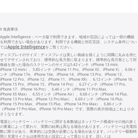
◊
免責事項
Apple Intelligence：
ベータ版で利用でき
ます。
地域や言語に
よっ
ては一部の機能
を利用できない場合があり
ます。
利用できる機能と対応言語、システム条件につい
Apple Intelligence
ては
をご覧くだ
さい。
ディスプレイのサイズ：
ディスプレイは美しい曲線を描くように四隅に丸みを持た
せてデザインされており、標準的な長方形に収まり
ます。
標準的な長方形として対
角線を測った場合のスク
リー
ンのサイズは5.42インチ（iPhone 13 mini、
iPhone 12 mini）、5.85インチ（iPhone 11 Pro、iPhone XS、iPhone X）、6.06イ
ンチ（iPhone 17e、iPhone 16e、iPhone 14、iPhone 13 Pro、iPhone 13、
iPhone 12 Pro、iPhone 12、iPhone 11、iPhone XR）、6.12インチ（iPhone 16、
iPhone 15 Pro、iPhone 15、iPhone 14 Pro）、6.27インチ（iPhone 17 Pro、
iPhone 17、iPhone 16 Pro）、6.46インチ（iPhone 11 Pro Max、
iPhone XS Max）、6.55インチ（iPhone Air）、6.68インチ（iPhone 14 Plus、
iPhone 13 Pro Max、iPhone 12 Pro Max）、6.69インチ（iPhone 16 Plus、
iPhone 15 Pro Max、iPhone 15 Plus、iPhone 14 Pro Max）、6.86インチ
（iPhone 17 Pro Max、iPhone 16 Pro Max）
です。
実際の表示領域はこれより小
さくなり
ます。
電源とバッテリー：
バッテリーに関する各数値は
ネッ
ト
ワー
ク構成やその他の多く
の要素に
よっ
て変わり、実際の結果は異なる場合があり
ます。
バッ
テ
リー
は充電回
数に限りがあり、将来的には交換が必要になる場合があり
ます。
バッ
テ
リー
駆動時
間と充電サイクルは使用方法と設定に
よっ
て異なります。詳しくは