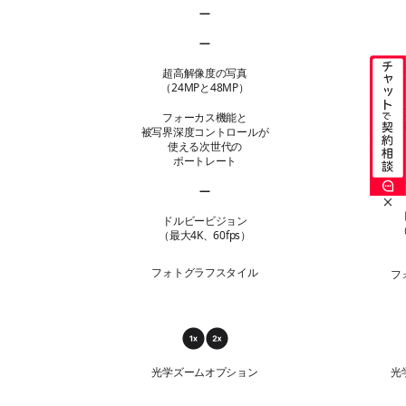
—
48MP Fusion超広角 該当なし
—
48MP Fusion望遠 該当なし
超高解像度の写真
（24MPと48MP）
フォーカス機能と
被写
被写界深度
コントロールが
使える次世代の
ポートレート
—
マクロ写真撮影 該当なし
ドルビービジョン
（
（最大4K、60fps）
フォトグラフスタイル
フ
光
学
光学ズームオプション
光
ズ
ー