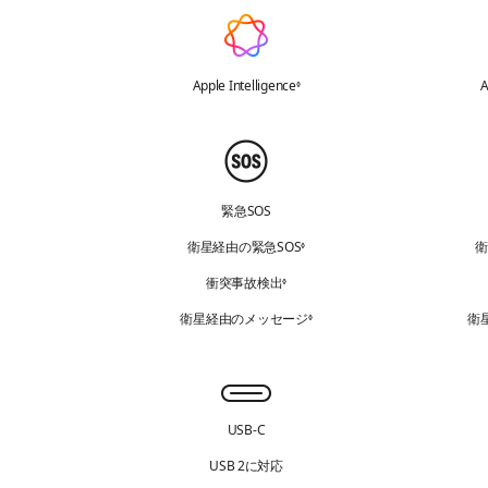
ム
A
p
p
Apple Intelligence
免責事項を参照
A
◊
l
e
安
I
全
n
の
緊急SOS
t
た
e
衛星経由の緊急SOS
免責事項を参照
衛
◊
め
l
衝突事故検出
免責事項を参照
◊
の
l
機
衛星経由のメッセージ
免責事項を参照
衛
◊
i
能
g
e
通
n
信
USB-C
c
機
e
能
USB 2に対応