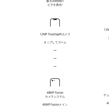
最大26時間の
テ
ビデオ再生
免責事項を参照
◊
リ
ー
フ
ロ
12
ン
12MP TrueDepthカメラ
ト
タップしてズーム
カ
メ
—
写真とビデオ通話のセンターフレーム 該
ラ
—
手ぶれ超補正ビデオ 該当なし
—
デュアルキャプチャ 該当なし
カ
メ
ラ
48MP Fusion
デ
カメラシステム
4
48MP Fusionメイン