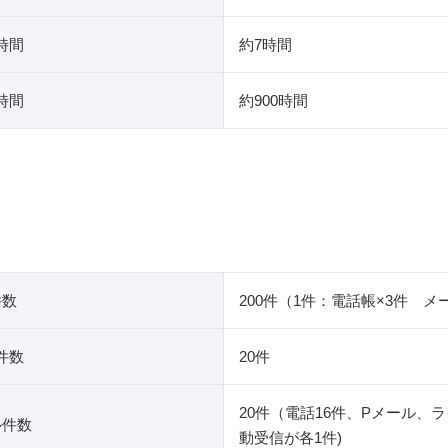
時間
約7時間
時間
約900時間
件数
200件（1件：電話帳×3件 メ
件数
20件
20件（電話16件、Pメール、
ル件数
動受信が各1件)