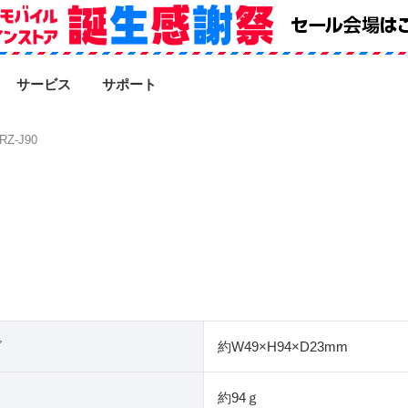
SEARCH
サービス
サポート
RZ-J90
ズ
約W49×H94×D23mm
約94ｇ