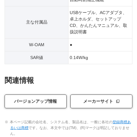
USBケーブル、ACアダプタ、
卓上ホルダ、セットアップ
主な付属品
CD、かんたんマニュアル、取
扱説明書
W-OAM
●
SAR値
0.14W/kg
関連情報
バージョンアップ情報
メーカーサイト
※
本ページ記載の会社名、システム名、製品名は、一般に各社の
登録商標あ
るいは商標
です。なお、本文中では(TM)、(R)マークは明記しておりませ
ん。