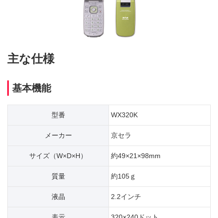
主な仕様
基本機能
型番
WX320K
メーカー
京セラ
サイズ（W×D×H）
約49×21×98mm
質量
約105ｇ
液晶
2.2インチ
表示
320×240ドット