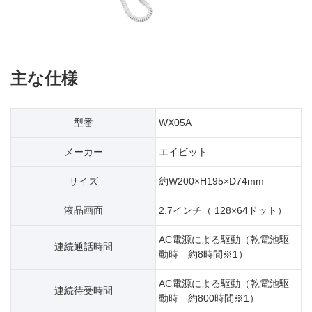
主な仕様
型番
WX05A
メーカー
エイビット
サイズ
約W200×H195×D74mm
液晶画面
2.7インチ（ 128×64ドット）
AC電源による駆動（乾電池駆
連続通話時間
動時 約8時間※1）
AC電源による駆動（乾電池駆
連続待受時間
動時 約800時間※1）