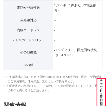
1,000件（1件あたり3電話番
電話帳登録件数
号）
赤外線対応
○
内線コードレス
-
メモリカードスロット
-
ハンズフリー、固定回線接続
その他機能
（PSTN※2）
SAR値
－
＊1
推奨電池の単3アルカリ電池[Panasonic LR6XJ]使用時。通話・待受時間
はご利用環境、使用頻度、設定によって異なります。
＊2
固定電話の利用において、一部のモデム等の通信環境によっては、通常
の動作と異なる場合があります。
関連情報