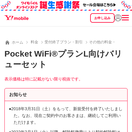
お申し込み
SEARCH
料金
製品
サービス
サポート
eSIM/SIM
料金
受付終了プラン・割引
その他の料金・割引
ホーム
Pocket WiFi®プランL向けバリ
ューセット
表示価格は特に記載がない限り税抜です。
お知らせ
2018年3月31日（土）をもって、新規受付を終了いたしまし
た。なお、現在ご契約中のお客さまは、継続してご利用い
ただけます。
2022年2月1日（火）以降、解除料撤廃により契約解除料は