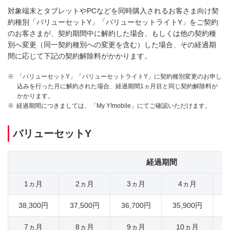
対象端末とタブレットやPCなどを同時購入されるお客さま向け契
約種別「バリューセットY」「バリューセットライトY」をご契約
のお客さまが、契約期間中に解約した場合、もしくは他の契約種
別へ変更（同一契約種別への変更を含む）した場合、その経過期
間に応じて下記の契約解除料がかかります。
※
「バリューセットY」「バリューセットライトY」に契約種別変更のお申し
込みを行った月に解約された場合、経過期間1ヵ月目と同じ契約解除料が
かかります。
※
経過期間につきましては、「My Y!mobile」にてご確認いただけます。
バリューセットY
経過期間
1ヵ月
2ヵ月
3ヵ月
4ヵ月
38,300円
37,500円
36,700円
35,900円
3
7ヵ月
8ヵ月
9ヵ月
10ヵ月