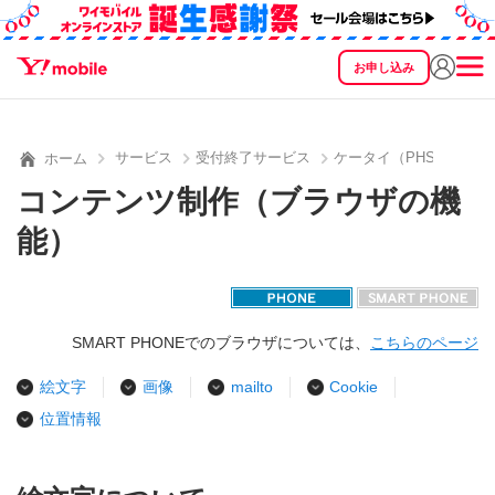
お申し込み
SEARCH
料金
製品
サービス
サポート
eSIM/SIM
サービス
受付終了サービス
ケータイ（PHS）用公
ホーム
コンテンツ制作（ブラウザの機
能）
SMART PHONEでのブラウザについては、
こちらのページ
絵文字
画像
mailto
Cookie
位置情報