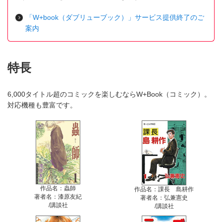
「W+book（ダブリューブック）」サービス提供終了のご
案内
特長
6,000タイトル超のコミックを楽しむならW+Book（コミック）。
対応機種も豊富です。
作品名：蟲師
作品名：課長 島耕作
著者名：漆原友紀
著者名：弘兼憲史
/講談社
/講談社