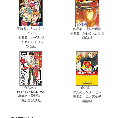
作品名：リカレント
作品名：沈黙の艦隊
ブルー
著者名：かわぐちかいじ
著者名：bm-SHIO
/講談社
・かわらじまコウ
/講談社
作品名：
作品名：
BLOODY MONDAY
のだめカンタービレ
著者名：龍門諒・
著者名：二ノ宮知子
恵広史/講談社
/講談社