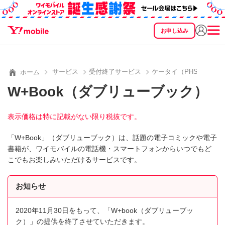
お申し込み
SEARCH
料金
製品
サービス
サポート
eSIM/SIM
サービス
受付終了サービス
ケータイ（PHS）用公
ホーム
W+Book（ダブリューブック）
表示価格は特に記載がない限り税抜です。
「W+Book」（ダブリューブック）は、話題の電子コミックや電子
書籍が、ワイモバイルの電話機・スマートフォンからいつでもど
こでもお楽しみいただけるサービスです。
お知らせ
2020年11月30日をもって、「W+book（ダブリューブッ
ク）」の提供を終了させていただきます。