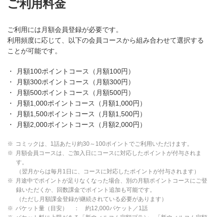
ご利用料金
ご利用には月額会員登録が必要です。
利用頻度に応じて、以下の会員コースから組み合わせて選択する
ことが可能です。
・
月額100ポイントコース（月額
100
円）
・
月額300ポイントコース（月額
300
円）
・
月額500ポイントコース（月額
500
円）
・
月額1,000ポイントコース（月額
1,000
円）
・
月額1,500ポイントコース（月額
1,500
円）
・
月額2,000ポイントコース（月額
2,000
円）
※
コミックは、1話あたり約30～100ポイントでご利用いただけます。
※
月額会員コースは、ご加入日にコースに対応したポイントが付与されま
す。
（翌月からは毎月1日に、コースに対応したポイントが付与されます）
※
月途中でポイントが足りなくなった場合、別の月額ポイントコースにご登
録いただくか、回数課金でポイント追加も可能です。
（ただし月額課金登録が継続されている必要があります）
※
パケット量（目安） ： 約12,000パケット／1話