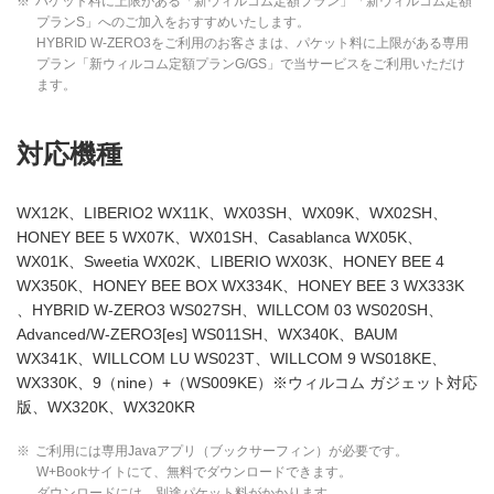
※
パケット料に上限がある「新ウィルコム定額プラン」「新ウィルコム定額
プランS」へのご加入をおすすめいたします。
HYBRID W-ZERO3をご利用のお客さまは、パケット料に上限がある専用
プラン「新ウィルコム定額プランG/GS」で当サービスをご利用いただけ
ます。
対応機種
WX12K、LIBERIO2 WX11K、WX03SH、WX09K、WX02SH、
HONEY BEE 5 WX07K、WX01SH、Casablanca WX05K、
WX01K、Sweetia WX02K、LIBERIO WX03K、HONEY BEE 4
WX350K、HONEY BEE BOX WX334K、HONEY BEE 3 WX333K
、HYBRID W-ZERO3 WS027SH、WILLCOM 03 WS020SH、
Advanced/W-ZERO3[es] WS011SH、WX340K、BAUM
WX341K、WILLCOM LU WS023T、WILLCOM 9 WS018KE、
WX330K、9（nine）+（WS009KE）※ウィルコム ガジェット対応
版、WX320K、WX320KR
※
ご利用には専用Javaアプリ（ブックサーフィン）が必要です。
W+Bookサイトにて、無料でダウンロードできます。
ダウンロードには、別途パケット料がかかります。