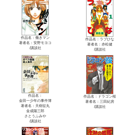
作品名：働きマン
作品名：ラブひな
著者名：安野モヨコ
著者名：赤松健
/講談社
/講談社
作品名：
作品名：ドラゴン桜
金田一少年の事件簿
著者名：三田紀房
著者名：天樹征丸
/講談社
金成陽三郎
さとうふみや
/講談社