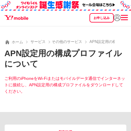
お申し込み
SEARCH
料金
製品
サービス
サポート
eSIM/SIM
サービス
その他のサービス
APN設定用の構成プロ
ホーム
APN設定用の構成プロファイル
について
ご利用のiPhoneをWi-Fiまたはモバイルデータ通信でインターネッ
トに接続し、APN設定用の構成プロファイルをダウンロードして
ください。