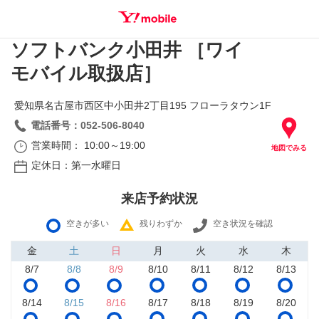
ソフトバンク小田井 ［ワイ
SEARCH
モバイル取扱店］
愛知県名古屋市西区中小田井2丁目195 フローラタウン1F
電話番号：052-506-8040
営業時間： 10:00～19:00
地図でみる
定休日：第一水曜日
来店予約状況
空きが多い
残りわずか
空き状況を確認
金
土
日
月
火
水
木
8/7
8/8
8/9
8/10
8/11
8/12
8/13
8/14
8/15
8/16
8/17
8/18
8/19
8/20