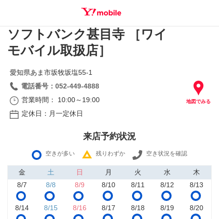
ソフトバンク甚目寺 ［ワイ
SEARCH
モバイル取扱店］
愛知県あま市坂牧坂塩55‐1
電話番号：052-449-4888
営業時間： 10:00～19:00
地図でみる
定休日：月一定休日
来店予約状況
空きが多い
残りわずか
空き状況を確認
金
土
日
月
火
水
木
8/7
8/8
8/9
8/10
8/11
8/12
8/13
8/14
8/15
8/16
8/17
8/18
8/19
8/20